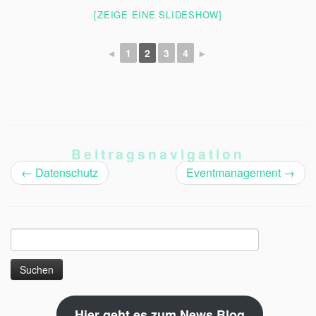
[ZEIGE EINE SLIDESHOW]
◄
1
2
3
4
►
Beitragsnavigation
←
Datenschutz
Eventmanagement
→
Suchen
nach:
Hier geht es zum News Blog